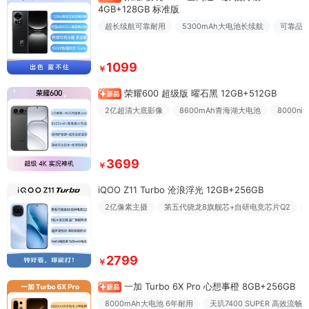
4GB+128GB 标准版
超长续航可靠耐用
5300mAh大电池长续航
可靠品
1099
￥
荣耀600 超级版 曜石黑 12GB+512GB
2亿超清大底影像
8600mAh青海湖大电池
8000n
3699
￥
iQOO Z11 Turbo 沧浪浮光 12GB+256GB
2亿像素主摄
第五代骁龙8旗舰芯+自研电竞芯片Q2
2799
￥
一加 Turbo 6X Pro 心想事橙 8GB+256GB
8000mAh大电池 6年耐用
天玑7400 SUPER 高效流畅