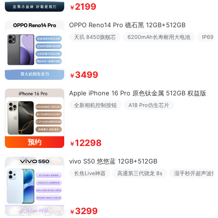
2199
￥
OPPO Reno14 Pro 礁石黑 12GB+512GB
天玑 8450旗舰芯
6200mAh长寿耐用大电池
IP6
3499
￥
Apple iPhone 16 Pro 原色钛金属 512GB 权益版
全新相机控制按钮
A18 Pro仿生芯片
预约
12298
￥
vivo S50 悠悠蓝 12GB+512GB
长焦Live神器
高通第三代骁龙 8s
湿手秒开超声波指纹
3299
￥