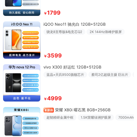
1799
￥
iQOO Neo11 驰光白 12GB+512GB
骁龙8至尊版&电竞芯Q2
2K 144Hz珠峰护眼屏
3599
￥
vivo X300 好运红 12GB+512GB
蓝晶×天玑9500旗舰芯片
蔡司2亿超级主摄 巨出片
4999
￥
荣耀 X80i 曜石黑 8GB+256GB
超韧精研金属中框
1.5K荣耀绿洲护眼屏
7000mA