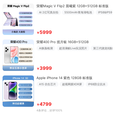
荣耀Magic V Flip2 晨曦紫 12GB+512GB 标准版
AI 2亿写真自拍
5500mAh青海湖电池
IP58&IP59
5999
￥
荣耀400 Pro 揽月银 16GB+512GB
AI换脸检测
超清满帧Live实况照片
第三代骁龙8旗舰
3999
￥
Apple iPhone 14 紫色 128GB 标准版
A15 仿生芯片
超视网膜XDR屏
IP68防尘抗水
4799
￥
4条评论
，好评100%