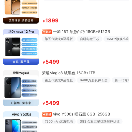
1899
￥
一加 15T 治愈白巧 16GB+512GB
第五代骁龙8至尊版
自研电竞三芯
165Hz旗舰小直
5499
￥
荣耀Magic8 绒黑色 16GB+1TB
第五代骁龙8至尊版
6400万超夜神长焦
新一代青海
5499
￥
vivo Y500s 曜石黑 8GB+256GB
7200mAh蓝海电池
SGS 金标五星抗跌耐摔认证