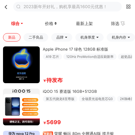
2023新年开好礼，购机享最高1600元优惠！
首页
分类
购物车
我的
综合
价格
最新上架
筛选
新品
二手良品
品牌
机身厚度
机身内存
Apple iPhone 17 绿色 128GB 标准版
A19 芯片
120Hz ProMotion自适应刷新率
超瓷晶面
待发布
￥
iQOO 15 赛道版 16GB+512GB
第五代骁龙8至尊版
全场景光追电竞芯Q3
2K珠峰屏
5699
￥
荣耀 畅玩 80m 全网通AI版 揽月银