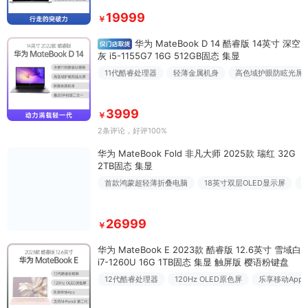
19999
￥
华为 MateBook D 14 酷睿版 14英寸 深空
灰 i5-1155G7 16G 512GB固态 集显
11代酷睿处理器
轻薄金属机身
高色域护眼防眩光屏
3999
￥
2条评论
，好评100%
华为 MateBook Fold 非凡大师 2025款 瑞红 32G
2TB固态 集显
首款鸿蒙超轻薄折叠电脑
18英寸双层OLED显示屏
26999
￥
华为 MateBook E 2023款 酷睿版 12.6英寸 雪域白
i7-1260U 16G 1TB固态 集显 触屏版 樱语粉键盘
12代酷睿处理器
120Hz OLED原色屏
乐享移动App