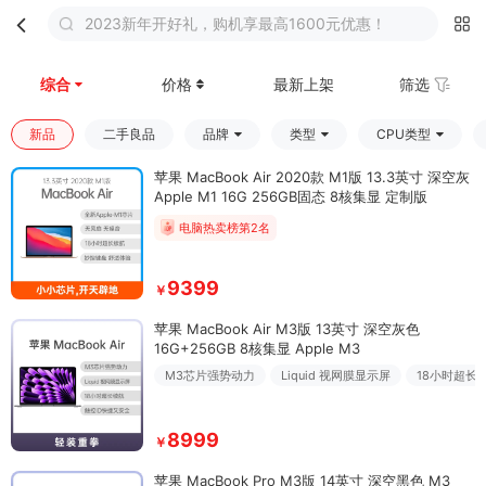
2023新年开好礼，购机享最高1600元优惠！
首页
分类
购物车
我的
综合
价格
最新上架
筛选
新品
二手良品
品牌
类型
CPU类型
苹果 MacBook Air 2020款 M1版 13.3英寸 深空灰
Apple M1 16G 256GB固态 8核集显 定制版
电脑热卖榜第2名
9399
￥
苹果 MacBook Air M3版 13英寸 深空灰色
16G+256GB 8核集显 Apple M3
M3芯片强势动力
Liquid 视网膜显示屏
18小时超长
8999
￥
苹果 MacBook Pro M3版 14英寸 深空黑色 M3