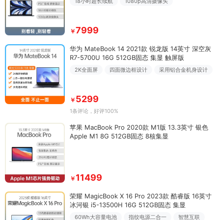
18小时超长续航
1080p高清摄像头
7999
￥
华为 MateBook 14 2021款 锐龙版 14英寸 深空灰
R7-5700U 16G 512GB固态 集显 触屏版
2K全面屏
四面微边框设计
采用铝合金机身设计
5299
￥
1条评论
，好评100%
苹果 MacBook Pro 2020款 M1版 13.3英寸 银色
Apple M1 8G 512GB固态 8核集显
11499
￥
荣耀 MagicBook X 16 Pro 2023款 酷睿版 16英寸
冰河银 i5-13500H 16G 512GB固态 集显
60Wh大容量电池
指纹电源二合一
智慧互联