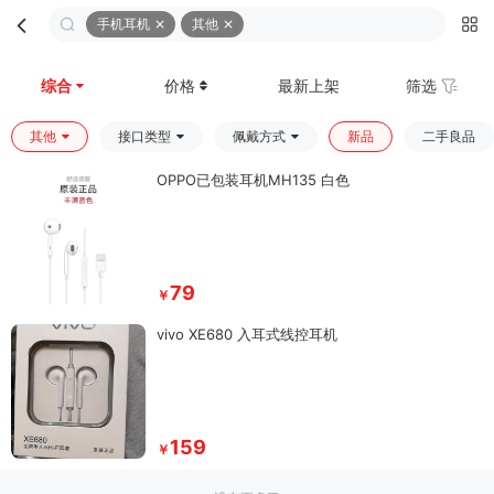
手机耳机
其他
首页
分类
购物车
我的
综合
价格
最新上架
筛选
其他
接口类型
佩戴方式
新品
二手良品
OPPO已包装耳机MH135 白色
79
￥
vivo XE680 入耳式线控耳机
159
￥