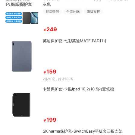
灰色
翻盖唤醒
合盖休眠
磁吸支撑
249
￥
英迪保护套-七彩英迪MATE PAD11寸
159
￥
2条评论
，好评100%
卡酷保护套-卡酷ipad 10.2/10.5内置笔槽
199
￥
SKinarma保护壳-SwitchEasy平板套三折支架