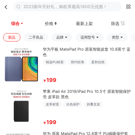
2023新年开好礼，购机享最高1600元优惠！
首页
分类
购物车
我的
综合
价格
最新上架
筛选
新品
二手良品
品牌
适用型号
类型
华为平板 MatePad Pro 原装智能皮套 10.8英寸 蓝
色
精选PU材质
简约轻薄
柔和自然
199
￥
苹果 iPad Air 2019/iPad Pro 10.5寸 原装智能保护
壳 皮革款 黑色
皮革材质
出色保护
折叠支架
199
￥
华为 原装 MatePad Pro 12.6英寸 PU磁吸保护套