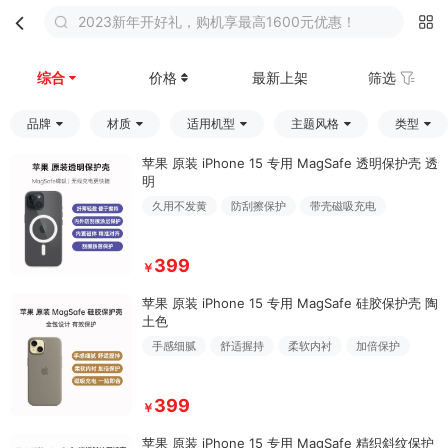
2023新年开好礼，购机享最高1600元优惠！
首页
分类
购物车
我的
综合
价格
最新上架
筛选
品牌
材质
适用机型
主题风格
类型
苹果 原装 iPhone 15 专用 MagSafe 透明保护壳 透
明
久用不发黄
防刮擦保护
带壳磁吸充电
399
￥
苹果 原装 iPhone 15 专用 MagSafe 硅胶保护壳 陶
土色
手感细腻
舒适握持
柔软内衬
加倍保护
399
￥
苹果 原装 iPhone 15 专用 MagSafe 精织斜纹保护