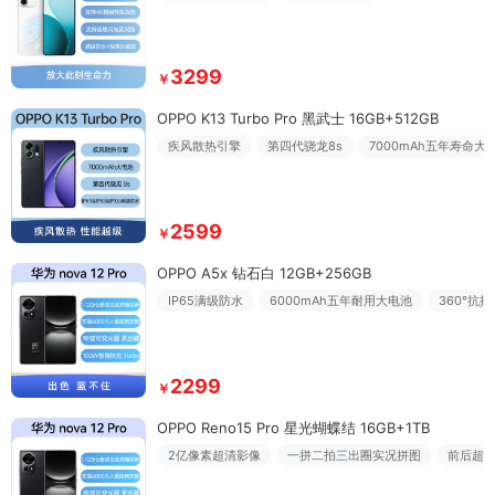
3299
￥
OPPO K13 Turbo Pro 黑武士 16GB+512GB
疾风散热引擎
第四代骁龙8s
7000mAh五年寿命大
2599
￥
OPPO A5x 钻石白 12GB+256GB
IP65满级防水
6000mAh五年耐用大电池
360°抗摔
2299
￥
OPPO Reno15 Pro 星光蝴蝶结 16GB+1TB
2亿像素超清影像
一拼二拍三出圈实况拼图
前后超