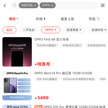
智能手机
OPPO
首页
分类
购物车
我的
综合
价格
最新上架
筛选
新品
二手良品
OPPO
机身厚度
机身内存
OPPO Find X9 盲订专用
天玑9500旗舰芯
4K超清实况照片
全焦段哈苏8K超
待发布
￥
OPPO Reno14 Pro 礁石黑 12GB+512GB
天玑 8450旗舰芯
6200mAh长寿耐用大电池
IP6
3499
￥
OPPO K15 Pro 赛博光翼 12GB+512GB 标准