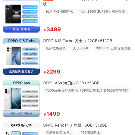
版
风扇IPX9满级防水
天玑 8500 SUPER x 潮汐引擎
3499
￥
OPPO K13 Turbo 骑士白 12GB+512GB
疾风散热引擎
天玑8450
7000mAh五年寿命大电池
2299
￥
OPPO A6s 海贝白 8GB+256GB
7000mAh长寿大电池.IP69满级防水.至高16GB内存拓展
1499
￥
OPPO Reno14 人鱼姬 16GB+512GB
高清长焦实况照片
IP69满级防水