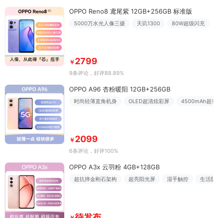
OPPO Reno8 鸢尾紫 12GB+256GB 标准版
5000万水光人像三摄
天玑1300
80W超级闪充
2799
￥
9条评论
，好评88.89%
OPPO A96 杏粉暖阳 12GB+256GB
时尚轻薄直角机身
OLED超清炫彩屏
4500mAh超
2099
￥
6条评论
，好评100%
OPPO A3x 云羽粉 4GB+128GB
超抗摔金刚石架构
超亮阳光屏
湿手触控
生活防
待发布
￥