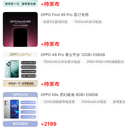
待发布
￥
OPPO Find X9 Pro 盲订专用
哈苏2亿超清长焦
7500mAh冰川电池
待发布
￥
OPPO A6 Pro 青云平步 12GB+256GB
7000mAh六年长寿大电池
IP69+IP68+IP66满级防水
待发布
￥
OPPO K9s 霓幻银海 8GB+256GB
120Hz高刷新率电竞屏
5000mAh大电池
多维复合
2199
￥